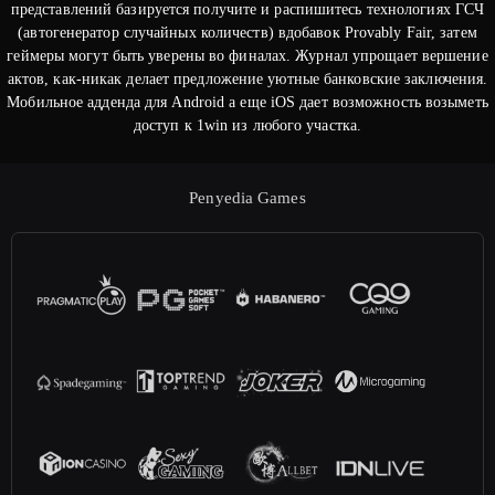
представлений базируется получите и распишитесь технологиях ГСЧ
(автогенератор случайных количеств) вдобавок Provably Fair, затем
геймеры могут быть уверены во финалах. Журнал упрощает вершение
актов, как-никак делает предложение уютные банковские заключения.
Мобильное адденда для Android а еще iOS дает возможность возыметь
доступ к 1win из любого участка.
Penyedia Games