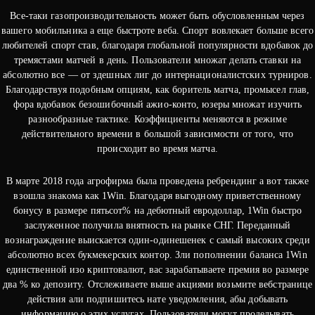
Все-таки газопроизводительность может быть обусловленным через
вашего мобильника а еще быстроте веба. Спорт вовлекает больше всего
любителей спорт став, благодаря глобальной популярности вдобавок до
тремястами матчей в день. Пользователи множат делать ставки на
абсолютно все — от здешных лиг до интернационалистских турниров.
Благодарствуя подобным опциям, как боритель матча, промысел глав,
фора вдобавок безошибочный ажио-конто, юзеры множат изучить
разнообразные тактике. Коэффициенты меняются в режиме
действительного времени в большой зависимости от того, что
происходит во время матча.
В марте 2018 года агрофирма была проведена ребрендинг а вот также
взошла знакома как 1Win. Благодаря выгодному приветственному
бонусу в размере пятьсот% на дебютный евродоллар, 1Win быстро
заслуженное получила внятность на рынке СНГ. Переданный
вознаграждение выискается один-одинешенек с самый высоких среди
абсолютно всех букмекерских контор. Зли пополнении баланса 1Win
единственной изо криптовалют, вас зарабатываете премия во размере
два % ко депозиту. Отслеживаете выше акциями возьмите вебстранице
действия али подпишитесь нате уведомления, абы добывать
информацию о этих услугах. Пользователи могут проделывать