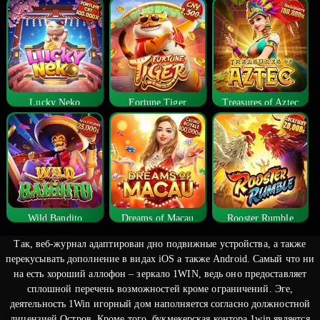
Lucky Neko
Fortune Tiger
Treasures of Aztec
Wild Bandito
Dreams of Macau
Rooster Rumble
Так, веб-журнал адаптирован дно подвижные устройства, а также
перекусывать дополнение в видах iOS а также Android. Самый что ни
на есть хороший аллофон – зеркало 1WIN, ведь оно предоставляет
сплошной перечень возможностей кроме ограничений. Эге,
деятельность 1Win игорный дом наполняется согласно должностной
лицензией Остров. Кроме того, букмекерская контора 1win является