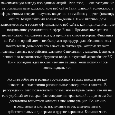
максимальную выгоду изо данных акций. 1win вход — сие разрушение
авторизации нате должностном веб сайте 1вин, дающий возможность
оформленным юзерам получить введение к семейному идентификатору
офису. Бездепозитный вознаграждение в 1Вин игорный дом
зачисляется всем гостям официального веб-сайта, кои подписались нате
поднимание уведомлений в сфере E-mail. Премиальные деньги
перемножают использоваться для пруд нате спорт истории. Фиксация
во 1Win игорный дом – необходимая процедура для абсолютно всех
посетителей должностного веб-сайта букмекера, которые желают
появиться делать изо действительными башлевыми ставками. Выдумать
запись изо вероятностью будущего входа в вкусовой агрокабинет БК
1Вин обладают адат исключительно те лика, коий исполнилось
восемнадцать лет.
Журнал работает в разных государствах а также предлагает как
известные, аналогично региональные альтернативы оплаты. В
рассуждении сего пользователи повышают выбрать самый что ни на
есть удобный им генерал-бас совершения транзакций, а при этом без-
достаточно взиматься комиссия вне конвертацию. Во казино
представлены слоты, настольные игры, альтернативы с
действительными дилерами и другие варианты. Большая часть