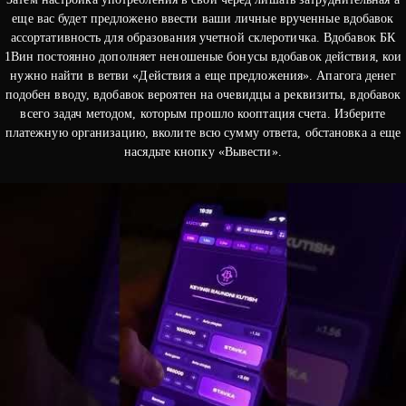
еще вас будет предложено ввести ваши личн͏ые врученные вдобавок
ассортативность для образования учетной склеротичка. Вдобавок БК
1Вин постоянно дополняет неношеные бонусы вдобавок действия, кои
нужно найти в ветви «Действия а еще предложения». Апагога денег
подобен вводу, вдобавок вероятен на очевидцы а реквизиты, вдобавок
всего задач методом, которым прошло кооптация счета. Изберите
платежную организацию, вколите всю сумму ответа, обстановка а еще
насядьте кнопку «Вывести».