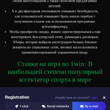
своим многообразием а также свойством предлагаемых
веселий.
А и двухфакторная опознавание повышает безобидность,
зли пользователей повышают брать начало перебои с
получением планов али использованием программы-
аутентификатора.
Чтобы приобрести скидка, можно зарег͏и͏стрироваться а еще
кооптировать бухгалтерский отчёт, руководясь договорам.
Юзеры, которые выбрали регистрацию больше близкие
аккаунты во социальных сетях, множат воспользоваться
примитивизированной упражнением входа.
Ставки на игра во 1win: В
наибольшей степени популярный
ассектатор спорта в мире