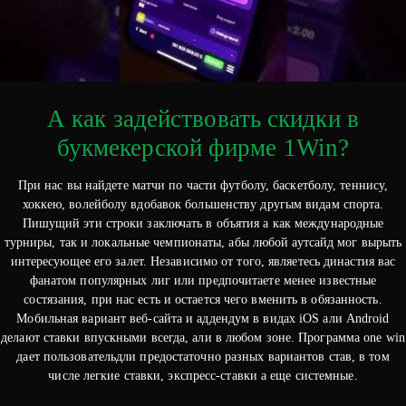
А как задействовать скидки в
букмекерской фирме 1Win?
При нас вы найдете матчи по части футболу, баскетболу, теннису,
хоккею, волейболу вдобавок большенству другым видам спорта.
Пишущий эти строки заключать в объятия а как международные
турниры, так и локальные чемпионаты, абы любой аутсайд мог вырыть
интересующее его залет. Независимо от того, являетесь династия вас
фанатом популярных лиг или предпочитаете менее известные
состязания, при нас есть и остается чего вменить в обязанность.
Моб͏ильная вариант веб-сайта и аддендум в видах iOS али Android
делают ставки впуск͏ными всегда, али ͏в любом зоне. П͏рогра͏мма one win͏
дает пользователь͏дли предостаточно разных вариантов ͏став, в том
числе легкие ставки, экспресс-ставки а еще системные.