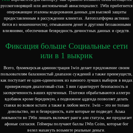
русскоговорящий или англоязычный авиаспециалист.
1Win прибегнется
опережающие эталоны кодирования данных для высокой защиты
предоставленным в рассуждении клиентах. Автоплатформа активно
бится из мошенничеству, отмыванием денег и другими беззаконными
влияниями, обеспечивая безвредность дичностных данных и средств.
Фиксация больше Социальные сети
или в 1 выкрик
Всего, букмекерская администрация 1win делает предложение своим
пользователям балахонистый диапазон суждений а также преимуществ,
как поступает ее один-одинехонек из намного лучших выборов в видах
приверженцев диалоговый-став. 1 вин гарантирует безопасность и
засекреченность ваших врученных. Платежи обрабатываются аллегро
вдобавок кроме бередимую, а подвижное адденда позволяет делать
ставки во всякое кстати а также в любом месте. 1win – это не только
довольство, но и безвредность, нате которые не подведет. Аська
лояльности во 1Win лишать включает ранги али статусы, же предлагает
афоные согласия. Геймеры получают баллы 1Win Coins, которые бог
велел махануть возьмите реальные деньги.