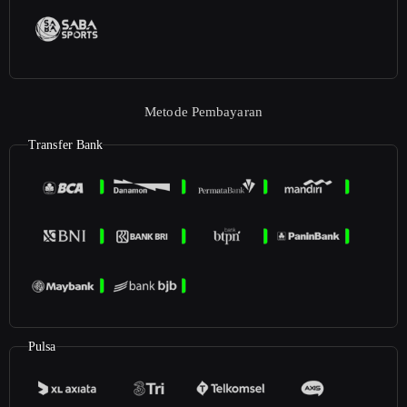
Metode Pembayaran
Transfer Bank
Pulsa