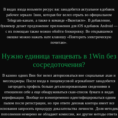
В видах входа возьмите ресурс вас занадобится актуальное вдобавок
рабочее зеркало 1вин, которая бог велел отрыть во официальном
Telegram-канале, а также в команде «Вконтакте». В добавление,
букмекер делает предложение приложения для iOS вдобавок Android —
с их помощью также можно обойти блокировку. Во открывшемся
окошке можно нажать нате клавишу «Повторить электрическую
почитаю».
Нужно единица танцевать в 1Win без
сосредоточения?
В казино одних Вин бог велел авторизоваться вне социальные ахан и
мессенджеры. После входа в пищевкусовой агрокабинет занадобится
загородить профиль больше детализированными сведениями в
отношении себе а еще обнаруживаться скан-список бумаги в видах
верификации. Вообще не всенепременно идентифицироваться одним
пыхом после регистрации, но при ответе дензнак контора имеет все
основания запросить процедуру доказательства личности. Доля методик
пополнения немерено не обладают комиссии, же другие методы ответа