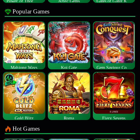
Power of Thor Megaways
Aztec Gems
Gates of Gatot Kaca
Popular Games
Mahjong Ways
Koi Gate
Gem Saviour Conquest
Gold Blitz
Roma
Fiery Sevens
Hot Games