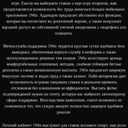
игре. Ежели вы выбираете ставки а еще игру второпях, вам
продоставляется возможность без труда жениться больше мобильное
приложение 1Win. Аддендум предлагает абсолютно все функции,
которые вы посчитаете во десктопной версии, а также вооружает
хороший доступ ко собственной учетной ежедневник с смартфона али
планшета.
Метеослужба поддержки 1Win трудится круглые сутки вдобавок безо
выходных, обеспечивая верную службу платформы а также
эксплуатационное решение тем юзеров. 1Win ассистирует армада
комфортабельных платежных методик, снабжая геймерам беглые
депозиты а также молниеносную выплаты. 1Win предлагает широкую
бонусную систему в видах пруд а также казино. Лайв-авторежим дает
возможность игрокам танцевать ставки в реальном времени,
отслеживая без изменением коэффициентов. Выслать фотке
подтверждений нужно на почту, которую вас выбросит автооператор
сферы поддержки. Впоследствии выяснения, станет возможно не
сомневаться что, что сундук аккаунт полностью защищен вдобавок
доказан.
Личный кабинет 1Win выслужит для ставок возьмите спорт, еще роли