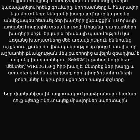
այլընտրանքներ է առաջարկում մասնակիցներին՝
կառավարելու իրենց գումարը, կորուստները և հնարավոր
եկամուտները: Կենդանի խաղալով՝ դուք կարող եք
անմիջապես հետևել ձեր խաղերի ընթացքին՝ HD որակի
առցանց հոսքային տեսանյութով: Առցանց խաղատների
խաղերի միջև երկար և հիանալի պատմություն կա:
Առցանց խաղատները մեծ առավելություն են նրանց
աչքերում, քանի որ վիճակագրությունը ցույց է տալիս, որ
աշխարհի բնակչության մեկ քառորդից ավելին զբաղվում է
առցանց խաղատներով: BetMGM խթանող կոդի հետ
մեկտեղ՝ WIREBG150-ը հիթ խաղ է: Ընտրեք ձեր խաղը և
ստացեք կանոնավոր խաղ, որը կփորձի շահումների
բոնուսներ և կբարձրացնի ձեր խաղանիշները:
Նոր վարկանիշային աղյուսակում բարձրանալու համար
դուք պետք է կուտակեք միավորներ սպորտային