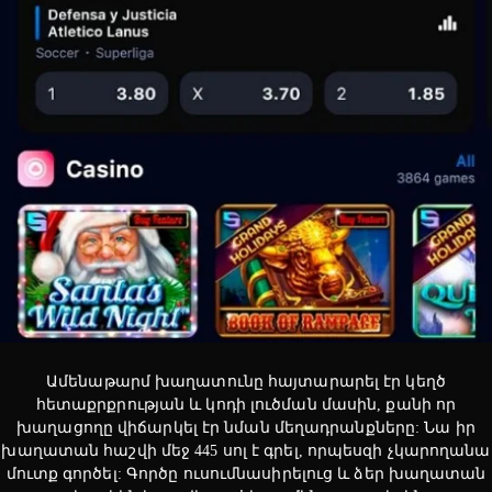
Ամենաթարմ խաղատունը հայտարարել էր կեղծ
հետաքրքրության և կոդի լուծման մասին, քանի որ
խաղացողը վիճարկել էր նման մեղադրանքները: Նա իր
խաղատան հաշվի մեջ 445 սոլ է գրել, որպեսզի չկարողանա
մուտք գործել: Գործը ուսումնասիրելուց և ձեր խաղատան