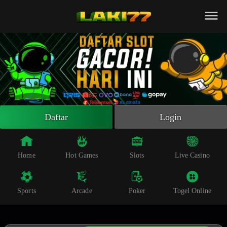
Beranda
Slot Online
Live Casino
Sportsbook
Arcade
Togel Online
Daftar
Login
Poker
Whatsapp
Home
Hot Games
Slots
Live Casino
Telegram
Sports
Arcade
Poker
Togel Online
Livechat