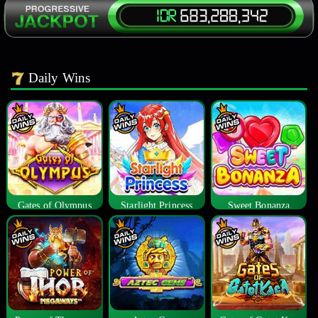
Daily Wins
Gates of Olympus
Starlight Princess
Sweet Bonanza