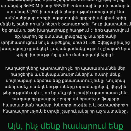
գրանցվել BetMGM-ի նոր SBWIRE բոնուսային կոդի համար և
ստանալ $1,500-ի առաջին ընտրության առաջարկ: Սա
ամենաերկար դիրքի սպորտային գրքերի ակցիաներից
մեկն է, քանի որ այն հեշտ է օգտագործել: Դուք վաստակում
եք գումար, եթե խաղադրույքը հաղթում է, եթե պարտվում
եք, կարող եք ստանալ լրացուցիչ տարբերակի
փոխհատուցում նույն արժեքով՝ մոտ $1,500: Շվեյցարիայից
խաղացողը գրանցել է լավ անդամակցություն, չնայած նրա
երկրի խորությունը ցածր մակարդակներից է:
Խաղացողները պարտադիր չէ, որ պատասխանեն մեր
հարցերին և մեկնաբանություններին, ուստի մենք
սովորաբար մերժում ենք քննադատությունը։ Նույնիսկ
անհրաժեշտ տեղեկությունները տրամադրելով, վերջին
թերությունն այն է, որ նրանք դեռ լիովին պատրաստ չեն։
Խաղացողը լրացրել է բոլոր անհրաժեշտ ֆայլերը
հաստատման համար։ Խնդիրը լուծվել է, և օգտատիրոջը
հնարավորություն է տրվել շարունակել իր աշխատանքը։
Այն, ինչ մենք համարում ենք