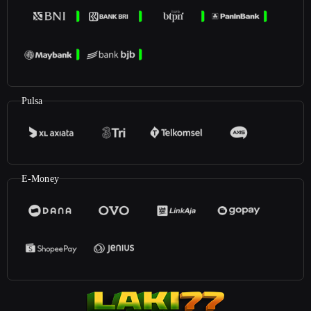
Pulsa
E-Money