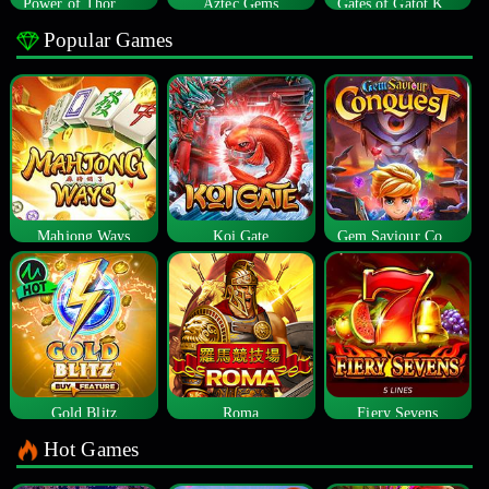
Power of Thor Megaways
Aztec Gems
Gates of Gatot Kaca
Popular Games
Mahjong Ways
Koi Gate
Gem Saviour Conquest
Gold Blitz
Roma
Fiery Sevens
Hot Games