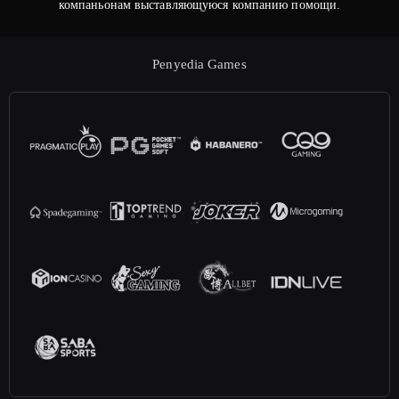
компаньонам выставляющуюся компанию помощи.
Penyedia Games