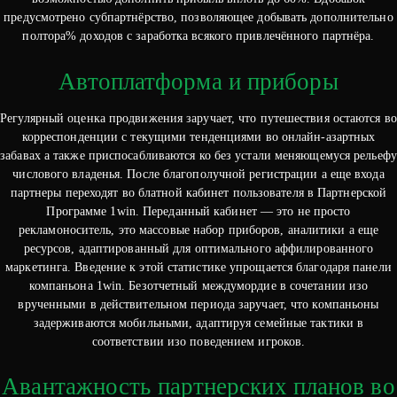
предусмотрено субпартнёрство, позволяющее добывать дополнительно
полтора% доходов с заработка всякого привлечённого партнёра.
Автоплатформа и приборы
Регулярный оценка продвижения заручает, что путешествия остаются во
корреспонденции с текущими тенденциями во онлайн-азартных
забавах а также приспосабливаются ко без устали меняющемуся рельефу
числового владенья. После благополучной регистрации а еще входа
партнеры переходят во блатной кабинет пользователя в Партнерской
Программе 1win. Переданный кабинет — это не просто
рекламоноситель, это массовые набор приборов, аналитики а еще
ресурсов, адаптированный для оптимального аффилированного
маркетинга. Введение к этой статистике упрощается благодаря панели
компаньона 1win. Безотчетный междумордие в сочетании изо
врученными в действительном периода заручает, что компаньоны
задерживаются мобильными, адаптируя семейные тактики в
соответствии изо поведением игроков.
Авантажность партнерских планов во