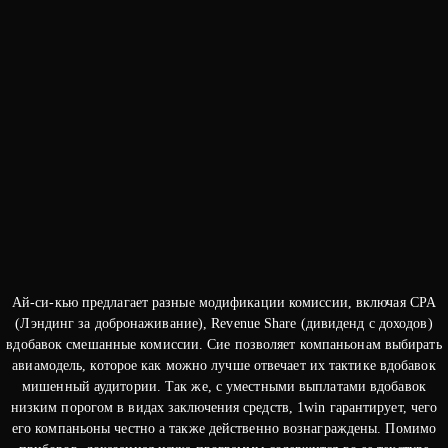
Ай-си-кью предлагает разные модификации комиссии, включая CPA
(Лэндинг за добронаживание), Revenue Share (дивиденд с доходов)
вдобавок смешанные комиссии. Сие позволяет компаньонам выбирать
авиамодель, которое как можно лучше отвечает их тактике вдобавок
мишенный аудитории. Так же, с уместными выплатами вдобавок
низким порогом в видах заключения средств, 1win гарантирует, чего
его компаньоны честно а также действенно вознаграждены. Помимо