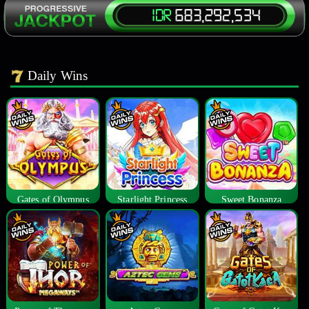
Daily Wins
Gates of Olympus
Starlight Princess
Sweet Bonanza