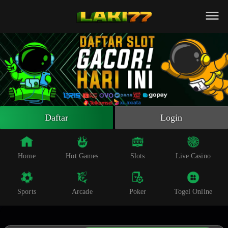
Beranda
Slot Online
Live Casino
Sportsbook
Arcade
Togel Online
Daftar
Login
Poker
Whatsapp
Home
Hot Games
Slots
Live Casino
Telegram
Sports
Arcade
Poker
Togel Online
Livechat