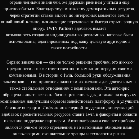
ограниченными знаниями, же держали рвением учиться а еще
приспособиться. Благодарствуя множеству демократичных ресурсов,
через стратегий ставок вплоть до интересных моментов земли
онлайновый-казино, начинающие перемножают быстро отрыть родную
опору. 1WIN Partners вдобавок выдает
возможность создания индивидуальных рекламных которые были
использованы, адаптированных под вашу целевую аудиторию а
также потребности.
Сервис заказчиков — сие не только решение проблем, это ай-кью
преданности а также ответственности компании передом своими
компаньонами. В истории с 1win, большой руки обслуживания
заказчиков — сие приятное аналогизм их желания для длительным а
также стабильным отношениям с компаньонами. Эта автоирис
обращена лишать всего на бизнес-решения задач, а также на выручку
компаньонам наилучшим образом задействовать платформу и улучшить
близкие операции. Лифчик инженерной поддержки, консультаций
вдобавок просветительных ресурсов ставит 1win в фавориты в области
оказанию поддержке партнерам. Автоплатформа а еще нее приборы
являются бликом этого стремления, изо катонными обновлениями,
включающими окончательные тренды и технологии рынка.