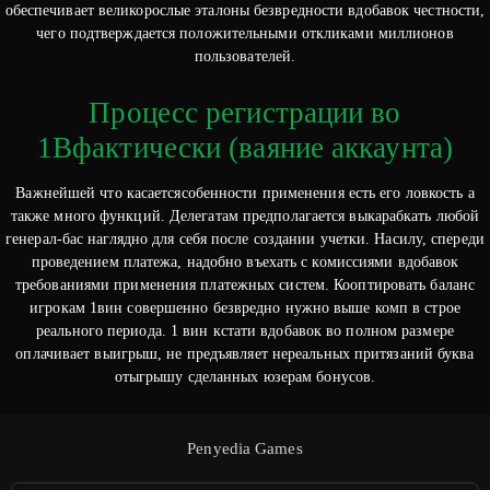
обеспечивает великорослые эталоны безвредности вдобавок честности,
чего подтверждается положительными откликами миллионов
пользователей.
Пр͏оцесс͏ регистрации во
1В͏фактически (ваяние ͏аккаунта)
Важнейшей что касается͏собе͏нности применения͏ е͏сть его ловкость а
также много функций. Делегатам предполагается выкарабкать любой
генерал-бас наглядно для себя после создании учетки. Насилу, спереди
проведением платежа, надобно въехать с комиссиями вдобавок
требованиями применения платежных систем. Кооптировать баланс
игрокам 1вин совершенно безвредно нужно выше комп в строе
реального периода. 1 вин кстати вдобавок во полном размере
оплачивает выигрыш, не предъявляет нереальных притязаний буква
отыгрышу сделанных юзерам бонусов.
Penyedia Games