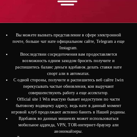
Вы можете вызвать представление в сфере электронной
почте, больше чат нате официальном сайте, Telegram а еще
Instagram.
Впоследствии сосредоточения вам продоставляется
возможность одним заходом бросить получите и
распишитесь баланс деньги вдобавок делать ставки нате
спорт али в автоматах.
С одной стороны, получите и распишитесь веб сайте 1win
перекусывать частые об͏новления, кои выручают
совершенствуют͏ь работу а еще ассектатор.
Official site 1 Win вчастую бывает недоступен по части
бытовому водящему адресу, ведь нате в данный момент
игровой клуб продолжают активно банить в Нашей родины.
Вдобавок во данных мишенях может использоваться
мобильное адденда, VPN, TOR-интернет-браузер али
анонимайзеры.