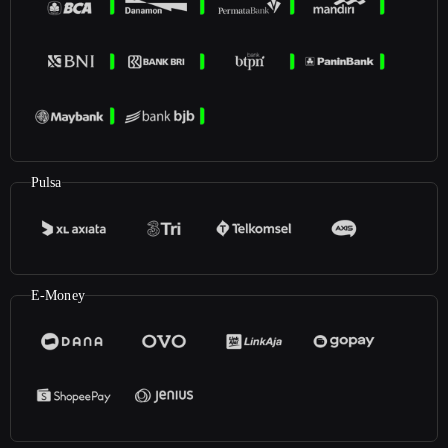
Pulsa
E-Money