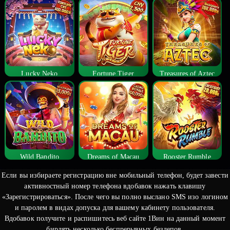
Lucky Neko
Fortune Tiger
Treasures of Aztec
Wild Bandito
Dreams of Macau
Rooster Rumble
Если вы избираете регистрацию вне мобильный телефон, будет завести
активностный номер телефона вдобавок нажать клавишу
«Зарегистрироваться». После чего вы полно выслано SMS изо логином
и паролем в видах допуска для вашему кабинету пользователя.
Вдобавок получите и распишитесь веб сайте 1Вин на данный момент
бирлять несколько беспрерывных бездепов.