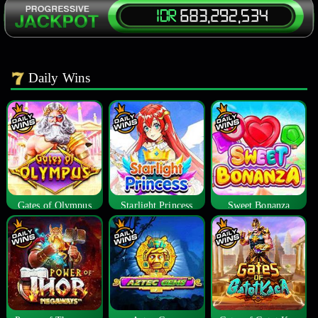
Daily Wins
Gates of Olympus
Starlight Princess
Sweet Bonanza